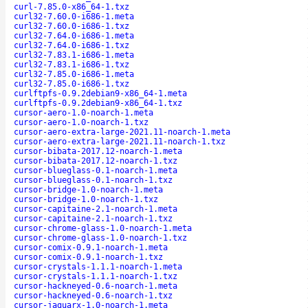
curl-7.85.0-x86_64-1.txz
curl32-7.60.0-i686-1.meta
curl32-7.60.0-i686-1.txz
curl32-7.64.0-i686-1.meta
curl32-7.64.0-i686-1.txz
curl32-7.83.1-i686-1.meta
curl32-7.83.1-i686-1.txz
curl32-7.85.0-i686-1.meta
curl32-7.85.0-i686-1.txz
curlftpfs-0.9.2debian9-x86_64-1.meta
curlftpfs-0.9.2debian9-x86_64-1.txz
cursor-aero-1.0-noarch-1.meta
cursor-aero-1.0-noarch-1.txz
cursor-aero-extra-large-2021.11-noarch-1.meta
cursor-aero-extra-large-2021.11-noarch-1.txz
cursor-bibata-2017.12-noarch-1.meta
cursor-bibata-2017.12-noarch-1.txz
cursor-blueglass-0.1-noarch-1.meta
cursor-blueglass-0.1-noarch-1.txz
cursor-bridge-1.0-noarch-1.meta
cursor-bridge-1.0-noarch-1.txz
cursor-capitaine-2.1-noarch-1.meta
cursor-capitaine-2.1-noarch-1.txz
cursor-chrome-glass-1.0-noarch-1.meta
cursor-chrome-glass-1.0-noarch-1.txz
cursor-comix-0.9.1-noarch-1.meta
cursor-comix-0.9.1-noarch-1.txz
cursor-crystals-1.1.1-noarch-1.meta
cursor-crystals-1.1.1-noarch-1.txz
cursor-hackneyed-0.6-noarch-1.meta
cursor-hackneyed-0.6-noarch-1.txz
cursor-jaguarx-1.0-noarch-1.meta