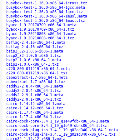
busybox-test-1.36.0-x86_64-1cross.txz
busybox-test-1.36.0-x86_64-1gcc.meta
busybox-test-1.36.0-x86_64-1gcc.txz
busybox-test-1.36.0-x86_64-1musl.meta
busybox-test-1.36.0-x86_64-1musl.txz
byacc-1.9.20170709-x86_64-1.meta
byacc-1.9.20170709-x86_64-1.txz
byacc-1.9.20210808-x86_64-1.meta
byacc-1.9.20210808-x86_64-1.txz
bzflag-2.4.16-x86_64-1.meta
bzflag-2.4.16-x86_64-1.txz
bzip2_32-1.0.6-i686-1.meta
bzip2_32-1.0.6-i686-1.txz
bzip2-1.0.6-x86_64-1.meta
bzip2-1.0.6-x86_64-1.txz
c720_800-011219-x86_64-1.meta
c720_800-011219-x86_64-1.txz
cabextract-1.7-x86_64-1.meta
cabextract-1.7-x86_64-1.txz
caddy2-2.8.4-x86_64-1.meta
caddy2-2.8.4-x86_64-1.txz
caddy2-2.9.1-x86_64-1.meta
caddy2-2.9.1-x86_64-1.txz
cairo-1.14.12-x86_64-1.meta
cairo-1.14.12-x86_64-1.txz
cairo-1.17.4-x86_64-1.meta
cairo-1.17.4-x86_64-1.txz
cairo-dock-core-3.4.1_19_g1e49fdb-x86_64-1.meta
cairo-dock-core-3.4.1_19_g1e49fdb-x86_64-1.txz
cairo-dock-plug-ins-3.4.1_19_g02ad340-x86_64-1.meta
cairo-dock-plug-ins-3.4.1_19_g02ad340-x86_64-1.txz
cairo32-1.14.12-i686-1.meta