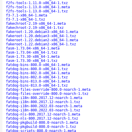
f2fs-tools-1.11.0-x86_64-1.txz
f2fs-tools-1.13.0-x86_64-1.meta
f2fs-tools-1.13.0-x86_64-1.txz
f3-7.1-x86_64-1.meta
f3-7.1-x86_64-1.txz
fakechroot-2.19-x86_64-1.meta
fakechroot-2.19-x86_64-1.txz
fakeroot-1.20.debian3-x86_64-1.meta
fakeroot-1.20.debian3-x86_64-1.txz
fakeroot-1.22.debian2-x86_64-1.meta
fakeroot-1.22.debian2-x86_64-1.txz
fasm-1.73.04-x86_64-1.meta
fasm-1.73.04-x86_64-1.txz
fasm-1.73.30-x86_64-1.meta
fasm-1.73.30-x86_64-1.txz
fatdog-bins-800.0-x86_64-1.meta
fatdog-bins-800.0-x86_64-1.txz
fatdog-bins-802.0-x86_64-1.meta
fatdog-bins-802.0-x86_64-1.txz
fatdog-bins-813.0-x86_64-1.meta
fatdog-bins-813.0-x86_64-1.txz
fatdog-files-override-800.0-noarch-1.meta
fatdog-files-override-800.0-noarch-1.txz
fatdog-i18n-800.2017.12-noarch-1.meta
fatdog-i18n-800.2017.12-noarch-1.txz
fatdog-i18n-800.2022.03-noarch-1.meta
fatdog-i18n-800.2022.03-noarch-1.txz
fatdog-nls-800.2017.12-noarch-1.meta
fatdog-nls-800.2017.12-noarch-1.txz
fatdog-pkgbuild-800.0-noarch-1.meta
fatdog-pkgbuild-800.0-noarch-1.txz
fatdog-scripts-800.0-noarch-1.meta