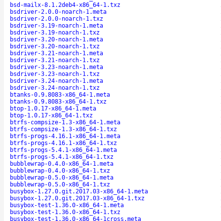
bsd-mailx-8.1.2deb4-x86_64-1.txz
bsdriver-2.0.0-noarch-1.meta
bsdriver-2.0.0-noarch-1.txz
bsdriver-3.19-noarch-1.meta
bsdriver-3.19-noarch-1.txz
bsdriver-3.20-noarch-1.meta
bsdriver-3.20-noarch-1.txz
bsdriver-3.21-noarch-1.meta
bsdriver-3.21-noarch-1.txz
bsdriver-3.23-noarch-1.meta
bsdriver-3.23-noarch-1.txz
bsdriver-3.24-noarch-1.meta
bsdriver-3.24-noarch-1.txz
btanks-0.9.8083-x86_64-1.meta
btanks-0.9.8083-x86_64-1.txz
btop-1.0.17-x86_64-1.meta
btop-1.0.17-x86_64-1.txz
btrfs-compsize-1.3-x86_64-1.meta
btrfs-compsize-1.3-x86_64-1.txz
btrfs-progs-4.16.1-x86_64-1.meta
btrfs-progs-4.16.1-x86_64-1.txz
btrfs-progs-5.4.1-x86_64-1.meta
btrfs-progs-5.4.1-x86_64-1.txz
bubblewrap-0.4.0-x86_64-1.meta
bubblewrap-0.4.0-x86_64-1.txz
bubblewrap-0.5.0-x86_64-1.meta
bubblewrap-0.5.0-x86_64-1.txz
busybox-1.27.0.git.2017.03-x86_64-1.meta
busybox-1.27.0.git.2017.03-x86_64-1.txz
busybox-test-1.36.0-x86_64-1.meta
busybox-test-1.36.0-x86_64-1.txz
busybox-test-1.36.0-x86_64-1cross.meta