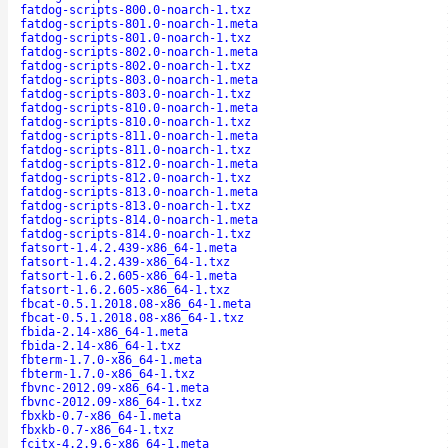
fatdog-scripts-800.0-noarch-1.txz
fatdog-scripts-801.0-noarch-1.meta
fatdog-scripts-801.0-noarch-1.txz
fatdog-scripts-802.0-noarch-1.meta
fatdog-scripts-802.0-noarch-1.txz
fatdog-scripts-803.0-noarch-1.meta
fatdog-scripts-803.0-noarch-1.txz
fatdog-scripts-810.0-noarch-1.meta
fatdog-scripts-810.0-noarch-1.txz
fatdog-scripts-811.0-noarch-1.meta
fatdog-scripts-811.0-noarch-1.txz
fatdog-scripts-812.0-noarch-1.meta
fatdog-scripts-812.0-noarch-1.txz
fatdog-scripts-813.0-noarch-1.meta
fatdog-scripts-813.0-noarch-1.txz
fatdog-scripts-814.0-noarch-1.meta
fatdog-scripts-814.0-noarch-1.txz
fatsort-1.4.2.439-x86_64-1.meta
fatsort-1.4.2.439-x86_64-1.txz
fatsort-1.6.2.605-x86_64-1.meta
fatsort-1.6.2.605-x86_64-1.txz
fbcat-0.5.1.2018.08-x86_64-1.meta
fbcat-0.5.1.2018.08-x86_64-1.txz
fbida-2.14-x86_64-1.meta
fbida-2.14-x86_64-1.txz
fbterm-1.7.0-x86_64-1.meta
fbterm-1.7.0-x86_64-1.txz
fbvnc-2012.09-x86_64-1.meta
fbvnc-2012.09-x86_64-1.txz
fbxkb-0.7-x86_64-1.meta
fbxkb-0.7-x86_64-1.txz
fcitx-4.2.9.6-x86_64-1.meta