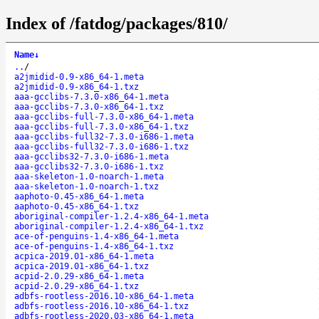
Index of /fatdog/packages/810/
Name
↓
..
/
a2jmidid-0.9-x86_64-1.meta
a2jmidid-0.9-x86_64-1.txz
aaa-gcclibs-7.3.0-x86_64-1.meta
aaa-gcclibs-7.3.0-x86_64-1.txz
aaa-gcclibs-full-7.3.0-x86_64-1.meta
aaa-gcclibs-full-7.3.0-x86_64-1.txz
aaa-gcclibs-full32-7.3.0-i686-1.meta
aaa-gcclibs-full32-7.3.0-i686-1.txz
aaa-gcclibs32-7.3.0-i686-1.meta
aaa-gcclibs32-7.3.0-i686-1.txz
aaa-skeleton-1.0-noarch-1.meta
aaa-skeleton-1.0-noarch-1.txz
aaphoto-0.45-x86_64-1.meta
aaphoto-0.45-x86_64-1.txz
aboriginal-compiler-1.2.4-x86_64-1.meta
aboriginal-compiler-1.2.4-x86_64-1.txz
ace-of-penguins-1.4-x86_64-1.meta
ace-of-penguins-1.4-x86_64-1.txz
acpica-2019.01-x86_64-1.meta
acpica-2019.01-x86_64-1.txz
acpid-2.0.29-x86_64-1.meta
acpid-2.0.29-x86_64-1.txz
adbfs-rootless-2016.10-x86_64-1.meta
adbfs-rootless-2016.10-x86_64-1.txz
adbfs-rootless-2020.03-x86_64-1.meta