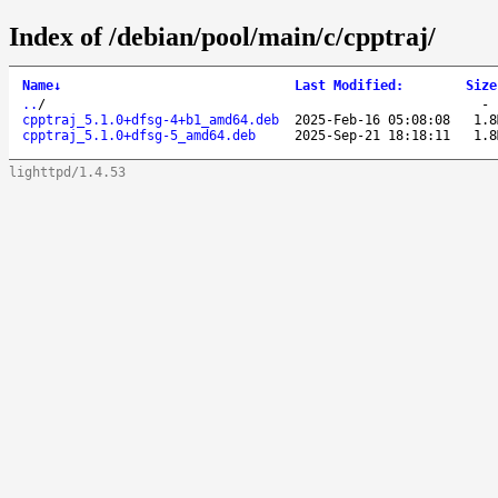
Index of /debian/pool/main/c/cpptraj/
Name
↓
Last Modified
:
Size
..
/
cpptraj_5.1.0+dfsg-4+b1_amd64.deb
2025-Feb-16 05:08:08
1.8
cpptraj_5.1.0+dfsg-5_amd64.deb
2025-Sep-21 18:18:11
1.8
lighttpd/1.4.53