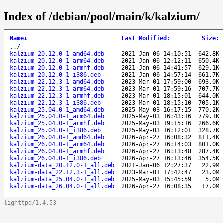
Index of /debian/pool/main/k/kalzium/
Name
↓
Last Modified
:
Size
:
..
/
-
kalzium_20.12.0-1_amd64.deb
2021-Jan-06 14:10:51
642.8K
kalzium_20.12.0-1_arm64.deb
2021-Jan-06 12:12:11
650.4K
kalzium_20.12.0-1_armhf.deb
2021-Jan-06 14:41:57
629.1K
kalzium_20.12.0-1_i386.deb
2021-Jan-06 14:57:14
661.7K
kalzium_22.12.3-1_amd64.deb
2023-Mar-01 17:59:00
693.0K
kalzium_22.12.3-1_arm64.deb
2023-Mar-01 17:59:16
707.7K
kalzium_22.12.3-1_armhf.deb
2023-Mar-01 18:15:01
644.0K
kalzium_22.12.3-1_i386.deb
2023-Mar-01 18:15:10
705.1K
kalzium_25.04.0-1_amd64.deb
2025-May-03 16:17:15
770.2K
kalzium_25.04.0-1_arm64.deb
2025-May-03 16:43:16
779.1K
kalzium_25.04.0-1_armhf.deb
2025-May-03 19:15:16
266.6K
kalzium_25.04.0-1_i386.deb
2025-May-03 16:12:01
328.7K
kalzium_26.04.0-1_amd64.deb
2026-Apr-27 16:08:32
811.4K
kalzium_26.04.0-1_arm64.deb
2026-Apr-27 16:14:03
801.0K
kalzium_26.04.0-1_armhf.deb
2026-Apr-27 16:13:48
287.4K
kalzium_26.04.0-1_i386.deb
2026-Apr-27 16:13:46
354.5K
kalzium-data_20.12.0-1_all.deb
2021-Jan-06 12:27:37
22.9M
kalzium-data_22.12.3-1_all.deb
2023-Mar-01 17:42:47
23.0M
kalzium-data_25.04.0-1_all.deb
2025-May-03 15:45:59
5.0M
kalzium-data_26.04.0-1_all.deb
2026-Apr-27 16:08:35
17.0M
lighttpd/1.4.53