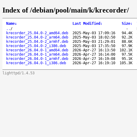
Index of /debian/pool/main/k/krecorder/
Name
↓
Last Modified
:
Size
:
..
/
-
krecorder_25.04.0-2_amd64.deb
2025-May-03 17:09:16
94.4K
krecorder_25.04.0-2_arm64.deb
2025-May-03 18:02:50
92.2K
krecorder_25.04.0-2_armhf.deb
2025-May-03 21:29:01
88.6K
krecorder_25.04.0-2_i386.deb
2025-May-03 17:35:50
97.9K
krecorder_26.04.0-1_amd64.deb
2026-Apr-27 16:13:50
102.1K
krecorder_26.04.0-1_arm64.deb
2026-Apr-27 16:14:00
97.5K
krecorder_26.04.0-1_armhf.deb
2026-Apr-27 16:19:08
95.1K
krecorder_26.04.0-1_i386.deb
2026-Apr-27 16:19:10
105.3K
lighttpd/1.4.53