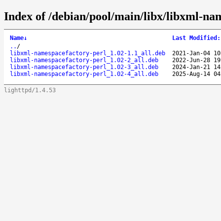
Index of /debian/pool/main/libx/libxml-na
Name
↓
Last Modified
:
..
/
libxml-namespacefactory-perl_1.02-1.1_all.deb
2021-Jan-04 10
libxml-namespacefactory-perl_1.02-2_all.deb
2022-Jun-28 19
libxml-namespacefactory-perl_1.02-3_all.deb
2024-Jan-21 14
libxml-namespacefactory-perl_1.02-4_all.deb
2025-Aug-14 04
lighttpd/1.4.53