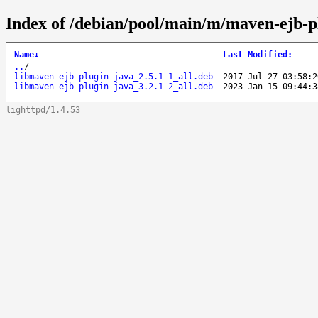
Index of /debian/pool/main/m/maven-ejb-p
Name
↓
Last Modified
:
..
/
libmaven-ejb-plugin-java_2.5.1-1_all.deb
2017-Jul-27 03:58:2
libmaven-ejb-plugin-java_3.2.1-2_all.deb
2023-Jan-15 09:44:3
lighttpd/1.4.53