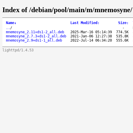
Index of /debian/pool/main/m/mnemosyne/
Name
↓
Last Modified
:
Size
:
..
/
-
mnemosyne_2.11+ds1-2_all.deb
2025-Mar-16 05:14:39
774.5K
mnemosyne_2.7.3+ds1-2_all.deb
2021-Jan-06 12:27:38
535.8K
mnemosyne_2.9+ds1-1_all.deb
2022-Jul-14 06:34:20
555.6K
lighttpd/1.4.53