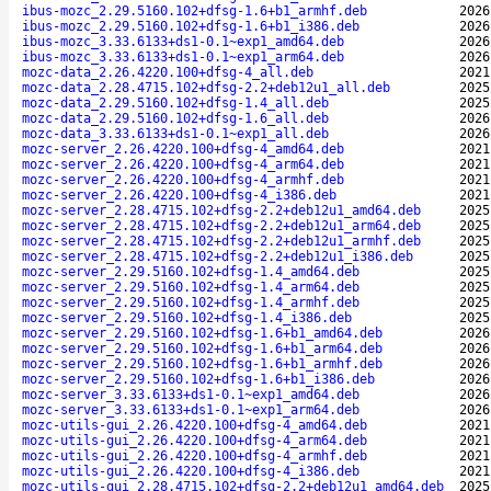
ibus-mozc_2.29.5160.102+dfsg-1.6+b1_armhf.deb
2026
ibus-mozc_2.29.5160.102+dfsg-1.6+b1_i386.deb
2026
ibus-mozc_3.33.6133+ds1-0.1~exp1_amd64.deb
2026
ibus-mozc_3.33.6133+ds1-0.1~exp1_arm64.deb
2026
mozc-data_2.26.4220.100+dfsg-4_all.deb
2021
mozc-data_2.28.4715.102+dfsg-2.2+deb12u1_all.deb
2025
mozc-data_2.29.5160.102+dfsg-1.4_all.deb
2025
mozc-data_2.29.5160.102+dfsg-1.6_all.deb
2026
mozc-data_3.33.6133+ds1-0.1~exp1_all.deb
2026
mozc-server_2.26.4220.100+dfsg-4_amd64.deb
2021
mozc-server_2.26.4220.100+dfsg-4_arm64.deb
2021
mozc-server_2.26.4220.100+dfsg-4_armhf.deb
2021
mozc-server_2.26.4220.100+dfsg-4_i386.deb
2021
mozc-server_2.28.4715.102+dfsg-2.2+deb12u1_amd64.deb
2025
mozc-server_2.28.4715.102+dfsg-2.2+deb12u1_arm64.deb
2025
mozc-server_2.28.4715.102+dfsg-2.2+deb12u1_armhf.deb
2025
mozc-server_2.28.4715.102+dfsg-2.2+deb12u1_i386.deb
2025
mozc-server_2.29.5160.102+dfsg-1.4_amd64.deb
2025
mozc-server_2.29.5160.102+dfsg-1.4_arm64.deb
2025
mozc-server_2.29.5160.102+dfsg-1.4_armhf.deb
2025
mozc-server_2.29.5160.102+dfsg-1.4_i386.deb
2025
mozc-server_2.29.5160.102+dfsg-1.6+b1_amd64.deb
2026
mozc-server_2.29.5160.102+dfsg-1.6+b1_arm64.deb
2026
mozc-server_2.29.5160.102+dfsg-1.6+b1_armhf.deb
2026
mozc-server_2.29.5160.102+dfsg-1.6+b1_i386.deb
2026
mozc-server_3.33.6133+ds1-0.1~exp1_amd64.deb
2026
mozc-server_3.33.6133+ds1-0.1~exp1_arm64.deb
2026
mozc-utils-gui_2.26.4220.100+dfsg-4_amd64.deb
2021
mozc-utils-gui_2.26.4220.100+dfsg-4_arm64.deb
2021
mozc-utils-gui_2.26.4220.100+dfsg-4_armhf.deb
2021
mozc-utils-gui_2.26.4220.100+dfsg-4_i386.deb
2021
mozc-utils-gui_2.28.4715.102+dfsg-2.2+deb12u1_amd64.deb
2025