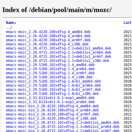
Index of /debian/pool/main/m/mozc/
Name
↓
Last
..
/
emacs-mozc_2.26.4220.100+dfsg-4_amd64.deb
2021
emacs-mozc_2.26.4220.100+dfsg-4_arm64.deb
2021
emacs-mozc_2.26.4220.100+dfsg-4_armhf.deb
2021
emacs-mozc_2.26.4220.100+dfsg-4_i386.deb
2021
emacs-mozc_2.28.4715.102+dfsg-2.2+deb12u1_amd64.deb
2025
emacs-mozc_2.28.4715.102+dfsg-2.2+deb12u1_arm64.deb
2025
emacs-mozc_2.28.4715.102+dfsg-2.2+deb12u1_armhf.deb
2025
emacs-mozc_2.28.4715.102+dfsg-2.2+deb12u1_i386.deb
2025
emacs-mozc_2.29.5160.102+dfsg-1.4_amd64.deb
2025
emacs-mozc_2.29.5160.102+dfsg-1.4_arm64.deb
2025
emacs-mozc_2.29.5160.102+dfsg-1.4_armhf.deb
2025
emacs-mozc_2.29.5160.102+dfsg-1.4_i386.deb
2025
emacs-mozc_2.29.5160.102+dfsg-1.6+b1_amd64.deb
2026
emacs-mozc_2.29.5160.102+dfsg-1.6+b1_arm64.deb
2026
emacs-mozc_2.29.5160.102+dfsg-1.6+b1_armhf.deb
2026
emacs-mozc_2.29.5160.102+dfsg-1.6+b1_i386.deb
2026
emacs-mozc_3.33.6133+ds1-0.1~exp1_amd64.deb
2026
emacs-mozc_3.33.6133+ds1-0.1~exp1_arm64.deb
2026
emacs-mozc-bin_2.26.4220.100+dfsg-4_amd64.deb
2021
emacs-mozc-bin_2.26.4220.100+dfsg-4_arm64.deb
2021
emacs-mozc-bin_2.26.4220.100+dfsg-4_armhf.deb
2021
emacs-mozc-bin_2.26.4220.100+dfsg-4_i386.deb
2021
emacs-mozc-bin_2.28.4715.102+dfsg-2.2+deb12u1_amd64.deb
2025
emacs-mozc-bin_2.28.4715.102+dfsg-2.2+deb12u1_arm64.deb
2025
emacs-mozc-bin_2.28.4715.102+dfsg-2.2+deb12u1_armhf.deb
2025