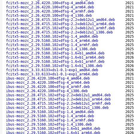
fcitx5-mozc_2.26.4220.100+dfsg-4_amd64.deb
2021
fcitx5-mozc_2.26.4220.100+dfsg-4_arm64.deb
2021
fcitx5-mozc_2.26.4220.100+dfsg-4_armhf.deb
2021
fcitx5-mozc_2.26.4220.100+dfsg-4_i386.deb
2021
fcitx5-mozc_2.28.4715.102+dfsg-2.2+deb12u1_amd64.deb
2025
fcitx5-mozc_2.28.4715.102+dfsg-2.2+deb12u1_arm64.deb
2025
fcitx5-mozc_2.28.4715.102+dfsg-2.2+deb12u1_armhf.deb
2025
fcitx5-mozc_2.28.4715.102+dfsg-2.2+deb12u1_i386.deb
2025
fcitx5-mozc_2.29.5160.102+dfsg-1.4_amd64.deb
2025
fcitx5-mozc_2.29.5160.102+dfsg-1.4_arm64.deb
2025
fcitx5-mozc_2.29.5160.102+dfsg-1.4_armhf.deb
2025
fcitx5-mozc_2.29.5160.102+dfsg-1.4_i386.deb
2025
fcitx5-mozc_2.29.5160.102+dfsg-1.6+b1_amd64.deb
2026
fcitx5-mozc_2.29.5160.102+dfsg-1.6+b1_arm64.deb
2026
fcitx5-mozc_2.29.5160.102+dfsg-1.6+b1_armhf.deb
2026
fcitx5-mozc_2.29.5160.102+dfsg-1.6+b1_i386.deb
2026
fcitx5-mozc_3.33.6133+ds1-0.1~exp1_amd64.deb
2026
fcitx5-mozc_3.33.6133+ds1-0.1~exp1_arm64.deb
2026
ibus-mozc_2.26.4220.100+dfsg-4_amd64.deb
2021
ibus-mozc_2.26.4220.100+dfsg-4_arm64.deb
2021
ibus-mozc_2.26.4220.100+dfsg-4_armhf.deb
2021
ibus-mozc_2.26.4220.100+dfsg-4_i386.deb
2021
ibus-mozc_2.28.4715.102+dfsg-2.2+deb12u1_amd64.deb
2025
ibus-mozc_2.28.4715.102+dfsg-2.2+deb12u1_arm64.deb
2025
ibus-mozc_2.28.4715.102+dfsg-2.2+deb12u1_armhf.deb
2025
ibus-mozc_2.28.4715.102+dfsg-2.2+deb12u1_i386.deb
2025
ibus-mozc_2.29.5160.102+dfsg-1.4_amd64.deb
2025
ibus-mozc_2.29.5160.102+dfsg-1.4_arm64.deb
2025
ibus-mozc_2.29.5160.102+dfsg-1.4_armhf.deb
2025
ibus-mozc_2.29.5160.102+dfsg-1.4_i386.deb
2025
ibus-mozc_2.29.5160.102+dfsg-1.6+b1_amd64.deb
2026
ibus-mozc_2.29.5160.102+dfsg-1.6+b1_arm64.deb
2026