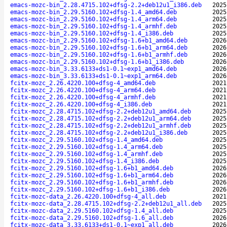
emacs-mozc-bin_2.28.4715.102+dfsg-2.2+deb12u1_i386.deb
2025
emacs-mozc-bin_2.29.5160.102+dfsg-1.4_amd64.deb
2025
emacs-mozc-bin_2.29.5160.102+dfsg-1.4_arm64.deb
2025
emacs-mozc-bin_2.29.5160.102+dfsg-1.4_armhf.deb
2025
emacs-mozc-bin_2.29.5160.102+dfsg-1.4_i386.deb
2025
emacs-mozc-bin_2.29.5160.102+dfsg-1.6+b1_amd64.deb
2026
emacs-mozc-bin_2.29.5160.102+dfsg-1.6+b1_arm64.deb
2026
emacs-mozc-bin_2.29.5160.102+dfsg-1.6+b1_armhf.deb
2026
emacs-mozc-bin_2.29.5160.102+dfsg-1.6+b1_i386.deb
2026
emacs-mozc-bin_3.33.6133+ds1-0.1~exp1_amd64.deb
2026
emacs-mozc-bin_3.33.6133+ds1-0.1~exp1_arm64.deb
2026
fcitx-mozc_2.26.4220.100+dfsg-4_amd64.deb
2021
fcitx-mozc_2.26.4220.100+dfsg-4_arm64.deb
2021
fcitx-mozc_2.26.4220.100+dfsg-4_armhf.deb
2021
fcitx-mozc_2.26.4220.100+dfsg-4_i386.deb
2021
fcitx-mozc_2.28.4715.102+dfsg-2.2+deb12u1_amd64.deb
2025
fcitx-mozc_2.28.4715.102+dfsg-2.2+deb12u1_arm64.deb
2025
fcitx-mozc_2.28.4715.102+dfsg-2.2+deb12u1_armhf.deb
2025
fcitx-mozc_2.28.4715.102+dfsg-2.2+deb12u1_i386.deb
2025
fcitx-mozc_2.29.5160.102+dfsg-1.4_amd64.deb
2025
fcitx-mozc_2.29.5160.102+dfsg-1.4_arm64.deb
2025
fcitx-mozc_2.29.5160.102+dfsg-1.4_armhf.deb
2025
fcitx-mozc_2.29.5160.102+dfsg-1.4_i386.deb
2025
fcitx-mozc_2.29.5160.102+dfsg-1.6+b1_amd64.deb
2026
fcitx-mozc_2.29.5160.102+dfsg-1.6+b1_arm64.deb
2026
fcitx-mozc_2.29.5160.102+dfsg-1.6+b1_armhf.deb
2026
fcitx-mozc_2.29.5160.102+dfsg-1.6+b1_i386.deb
2026
fcitx-mozc-data_2.26.4220.100+dfsg-4_all.deb
2021
fcitx-mozc-data_2.28.4715.102+dfsg-2.2+deb12u1_all.deb
2025
fcitx-mozc-data_2.29.5160.102+dfsg-1.4_all.deb
2025
fcitx-mozc-data_2.29.5160.102+dfsg-1.6_all.deb
2026
fcitx-mozc-data_3.33.6133+ds1-0.1~exp1_all.deb
2026