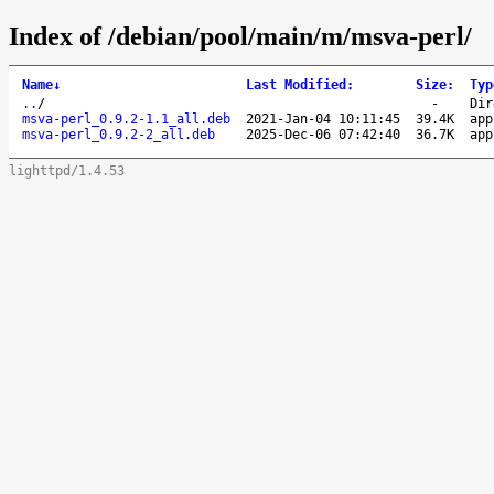
Index of /debian/pool/main/m/msva-perl/
Name
↓
Last Modified
:
Size
:
Typ
..
/
-
Dir
msva-perl_0.9.2-1.1_all.deb
2021-Jan-04 10:11:45
39.4K
app
msva-perl_0.9.2-2_all.deb
2025-Dec-06 07:42:40
36.7K
app
lighttpd/1.4.53