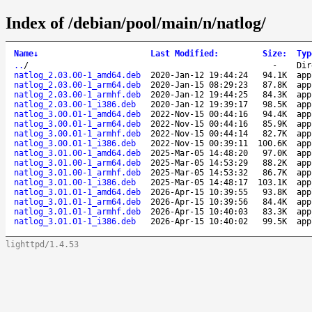
Index of /debian/pool/main/n/natlog/
Name
↓
Last Modified
:
Size
:
Typ
..
/
-
Dir
natlog_2.03.00-1_amd64.deb
2020-Jan-12 19:44:24
94.1K
app
natlog_2.03.00-1_arm64.deb
2020-Jan-15 08:29:23
87.8K
app
natlog_2.03.00-1_armhf.deb
2020-Jan-12 19:44:25
84.3K
app
natlog_2.03.00-1_i386.deb
2020-Jan-12 19:39:17
98.5K
app
natlog_3.00.01-1_amd64.deb
2022-Nov-15 00:44:16
94.4K
app
natlog_3.00.01-1_arm64.deb
2022-Nov-15 00:44:16
85.9K
app
natlog_3.00.01-1_armhf.deb
2022-Nov-15 00:44:14
82.7K
app
natlog_3.00.01-1_i386.deb
2022-Nov-15 00:39:11
100.6K
app
natlog_3.01.00-1_amd64.deb
2025-Mar-05 14:48:20
97.0K
app
natlog_3.01.00-1_arm64.deb
2025-Mar-05 14:53:29
88.2K
app
natlog_3.01.00-1_armhf.deb
2025-Mar-05 14:53:32
86.7K
app
natlog_3.01.00-1_i386.deb
2025-Mar-05 14:48:17
103.1K
app
natlog_3.01.01-1_amd64.deb
2026-Apr-15 10:39:55
93.8K
app
natlog_3.01.01-1_arm64.deb
2026-Apr-15 10:39:56
84.4K
app
natlog_3.01.01-1_armhf.deb
2026-Apr-15 10:40:03
83.3K
app
natlog_3.01.01-1_i386.deb
2026-Apr-15 10:40:02
99.5K
app
lighttpd/1.4.53