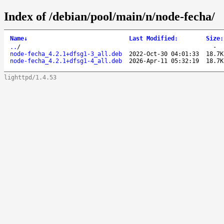
Index of /debian/pool/main/n/node-fecha/
Name
↓
Last Modified
:
Size
:
..
/
-
node-fecha_4.2.1+dfsg1-3_all.deb
2022-Oct-30 04:01:33
18.7K
node-fecha_4.2.1+dfsg1-4_all.deb
2026-Apr-11 05:32:19
18.7K
lighttpd/1.4.53