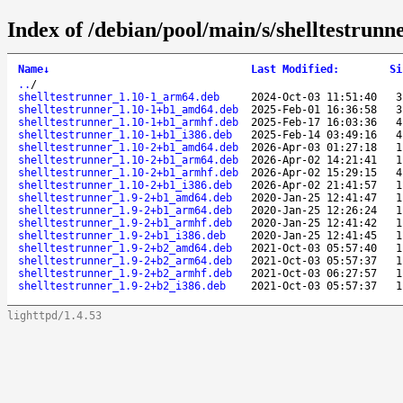
Index of /debian/pool/main/s/shelltestrunn
Name
↓
Last Modified
:
Si
..
/
shelltestrunner_1.10-1_arm64.deb
2024-Oct-03 11:51:40
3
shelltestrunner_1.10-1+b1_amd64.deb
2025-Feb-01 16:36:58
3
shelltestrunner_1.10-1+b1_armhf.deb
2025-Feb-17 16:03:36
4
shelltestrunner_1.10-1+b1_i386.deb
2025-Feb-14 03:49:16
4
shelltestrunner_1.10-2+b1_amd64.deb
2026-Apr-03 01:27:18
1
shelltestrunner_1.10-2+b1_arm64.deb
2026-Apr-02 14:21:41
1
shelltestrunner_1.10-2+b1_armhf.deb
2026-Apr-02 15:29:15
4
shelltestrunner_1.10-2+b1_i386.deb
2026-Apr-02 21:41:57
1
shelltestrunner_1.9-2+b1_amd64.deb
2020-Jan-25 12:41:47
1
shelltestrunner_1.9-2+b1_arm64.deb
2020-Jan-25 12:26:24
1
shelltestrunner_1.9-2+b1_armhf.deb
2020-Jan-25 12:41:42
1
shelltestrunner_1.9-2+b1_i386.deb
2020-Jan-25 12:41:45
1
shelltestrunner_1.9-2+b2_amd64.deb
2021-Oct-03 05:57:40
1
shelltestrunner_1.9-2+b2_arm64.deb
2021-Oct-03 05:57:37
1
shelltestrunner_1.9-2+b2_armhf.deb
2021-Oct-03 06:27:57
1
shelltestrunner_1.9-2+b2_i386.deb
2021-Oct-03 05:57:37
1
lighttpd/1.4.53