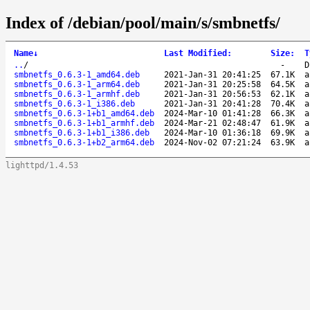
Index of /debian/pool/main/s/smbnetfs/
Name
↓
Last Modified
:
Size
:
T
..
/
-
D
smbnetfs_0.6.3-1_amd64.deb
2021-Jan-31 20:41:25
67.1K
a
smbnetfs_0.6.3-1_arm64.deb
2021-Jan-31 20:25:58
64.5K
a
smbnetfs_0.6.3-1_armhf.deb
2021-Jan-31 20:56:53
62.1K
a
smbnetfs_0.6.3-1_i386.deb
2021-Jan-31 20:41:28
70.4K
a
smbnetfs_0.6.3-1+b1_amd64.deb
2024-Mar-10 01:41:28
66.3K
a
smbnetfs_0.6.3-1+b1_armhf.deb
2024-Mar-21 02:48:47
61.9K
a
smbnetfs_0.6.3-1+b1_i386.deb
2024-Mar-10 01:36:18
69.9K
a
smbnetfs_0.6.3-1+b2_arm64.deb
2024-Nov-02 07:21:24
63.9K
a
lighttpd/1.4.53