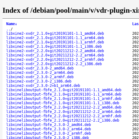
Index of /debian/pool/main/v/vdr-plugin-xi
Name
↓
Las
..
/
libxine2-xvdr_2.1.0+git20191101-1.1_amd64.deb
202
libxine2-xvdr_2.1.0+git20191101-1.1_arm64.deb
202
libxine2-xvdr_2.1.0+git20191101-1.1_armhf.deb
202
libxine2-xvdr_2.1.0+git20191101-1.1_i386.deb
202
libxine2-xvdr_2.2.0+git20211212-2.2_amd64.deb
202
libxine2-xvdr_2.2.0+git20211212-2.2_arm64.deb
202
libxine2-xvdr_2.2.0+git20211212-2.2_armhf.deb
202
libxine2-xvdr_2.2.0+git20211212-2.2_i386.deb
202
libxine2-xvdr_2.3.0-2_amd64.deb
202
libxine2-xvdr_2.3.0-2_arm64.deb
202
libxine2-xvdr_2.3.0-2_armhf.deb
202
libxine2-xvdr_2.3.0-2_i386.deb
202
libxine2-xvdr_2.3.0-2+b1_arm64.deb
202
libxineliboutput-fbfe_2.1.0+git20191101-1.1_amd64.deb
202
libxineliboutput-fbfe_2.1.0+git20191101-1.1_arm64.deb
202
libxineliboutput-fbfe_2.1.0+git20191101-1.1_armhf.deb
202
libxineliboutput-fbfe_2.1.0+git20191101-1.1_i386.deb
202
libxineliboutput-fbfe_2.2.0+git20211212-2.2_amd64.deb
202
libxineliboutput-fbfe_2.2.0+git20211212-2.2_arm64.deb
202
libxineliboutput-fbfe_2.2.0+git20211212-2.2_armhf.deb
202
libxineliboutput-fbfe_2.2.0+git20211212-2.2_i386.deb
202
libxineliboutput-fbfe_2.3.0-2_amd64.deb
202
libxineliboutput-fbfe_2.3.0-2_arm64.deb
202
libxineliboutput-fbfe_2.3.0-2_armhf.deb
202
libxineliboutput-fbfe_2.3.0-2_i386.deb
202