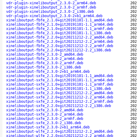
vdr-plugin-xineliboutput_2.3.0-2_arm64.deb
202
vdr-plugin-xineliboutput_2.3.0-2_armhf.deb
202
vdr-plugin-xineliboutput_2.3.0-2_i386.deb
202
vdr-plugin-xineliboutput_2.3.0-2+b1_arm64.deb
202
xineliboutput-fbfe_2.1.0+git20191101-1.1_amd64.deb
202
xineliboutput-fbfe_2.1.0+git20191101-1.1_arm64.deb
202
xineliboutput-fbfe_2.1.0+git20191101-1.1_armhf.deb
202
xineliboutput-fbfe_2.1.0+git20191101-1.1_i386.deb
202
xineliboutput-fbfe_2.2.0+git20211212-2.2_amd64.deb
202
xineliboutput-fbfe_2.2.0+git20211212-2.2_arm64.deb
202
xineliboutput-fbfe_2.2.0+git20211212-2.2_armhf.deb
202
xineliboutput-fbfe_2.2.0+git20211212-2.2_i386.deb
202
xineliboutput-fbfe_2.3.0-2_amd64.deb
202
xineliboutput-fbfe_2.3.0-2_arm64.deb
202
xineliboutput-fbfe_2.3.0-2_armhf.deb
202
xineliboutput-fbfe_2.3.0-2_i386.deb
202
xineliboutput-fbfe_2.3.0-2+b1_arm64.deb
202
xineliboutput-sxfe_2.1.0+git20191101-1.1_amd64.deb
202
xineliboutput-sxfe_2.1.0+git20191101-1.1_arm64.deb
202
xineliboutput-sxfe_2.1.0+git20191101-1.1_armhf.deb
202
xineliboutput-sxfe_2.1.0+git20191101-1.1_i386.deb
202
xineliboutput-sxfe_2.2.0+git20211212-2.2_amd64.deb
202
xineliboutput-sxfe_2.2.0+git20211212-2.2_arm64.deb
202
xineliboutput-sxfe_2.2.0+git20211212-2.2_armhf.deb
202
xineliboutput-sxfe_2.2.0+git20211212-2.2_i386.deb
202
xineliboutput-sxfe_2.3.0-2_amd64.deb
202
xineliboutput-sxfe_2.3.0-2_arm64.deb
202
xineliboutput-sxfe_2.3.0-2_armhf.deb
202
xineliboutput-sxfe_2.3.0-2_i386.deb
202
xineliboutput-sxfe_2.3.0-2+b1_arm64.deb
202
xineliboutput-wlfe_2.2.0+git20211212-2.2_amd64.deb
202
xineliboutput-wlfe_2.2.0+git20211212-2.2_arm64.deb
202