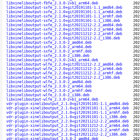
libxineliboutput-fbfe_2.3.0-2+b1_arm64.deb
202
libxineliboutput-sxfe_2.1.0+git20191101-1.1_amd64.deb
202
libxineliboutput-sxfe_2.1.0+git20191101-1.1_arm64.deb
202
libxineliboutput-sxfe_2.1.0+git20191101-1.1_armhf.deb
202
libxineliboutput-sxfe_2.1.0+git20191101-1.1_i386.deb
202
libxineliboutput-sxfe_2.2.0+git20211212-2.2_amd64.deb
202
libxineliboutput-sxfe_2.2.0+git20211212-2.2_arm64.deb
202
libxineliboutput-sxfe_2.2.0+git20211212-2.2_armhf.deb
202
libxineliboutput-sxfe_2.2.0+git20211212-2.2_i386.deb
202
libxineliboutput-sxfe_2.3.0-2_amd64.deb
202
libxineliboutput-sxfe_2.3.0-2_arm64.deb
202
libxineliboutput-sxfe_2.3.0-2_armhf.deb
202
libxineliboutput-sxfe_2.3.0-2_i386.deb
202
libxineliboutput-sxfe_2.3.0-2+b1_arm64.deb
202
libxineliboutput-wlfe_2.2.0+git20211212-2.2_amd64.deb
202
libxineliboutput-wlfe_2.2.0+git20211212-2.2_arm64.deb
202
libxineliboutput-wlfe_2.2.0+git20211212-2.2_armhf.deb
202
libxineliboutput-wlfe_2.2.0+git20211212-2.2_i386.deb
202
libxineliboutput-wlfe_2.3.0-2_amd64.deb
202
libxineliboutput-wlfe_2.3.0-2_arm64.deb
202
libxineliboutput-wlfe_2.3.0-2_armhf.deb
202
libxineliboutput-wlfe_2.3.0-2_i386.deb
202
libxineliboutput-wlfe_2.3.0-2+b1_arm64.deb
202
vdr-plugin-xineliboutput_2.1.0+git20191101-1.1_amd64.deb
202
vdr-plugin-xineliboutput_2.1.0+git20191101-1.1_arm64.deb
202
vdr-plugin-xineliboutput_2.1.0+git20191101-1.1_armhf.deb
202
vdr-plugin-xineliboutput_2.1.0+git20191101-1.1_i386.deb
202
vdr-plugin-xineliboutput_2.2.0+git20211212-2.2_amd64.deb
202
vdr-plugin-xineliboutput_2.2.0+git20211212-2.2_arm64.deb
202
vdr-plugin-xineliboutput_2.2.0+git20211212-2.2_armhf.deb
202
vdr-plugin-xineliboutput_2.2.0+git20211212-2.2_i386.deb
202
vdr-plugin-xineliboutput_2.3.0-2_amd64.deb
202