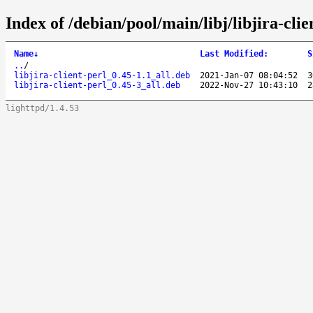
Index of /debian/pool/main/libj/libjira-clie
Name
↓
Last Modified
:
S
..
/
libjira-client-perl_0.45-1.1_all.deb
2021-Jan-07 08:04:52
3
libjira-client-perl_0.45-3_all.deb
2022-Nov-27 10:43:10
2
lighttpd/1.4.53